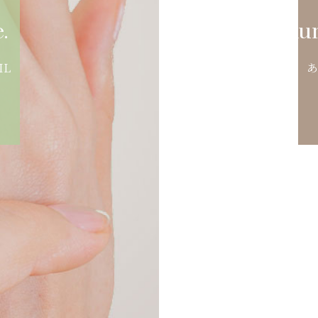
Luxur
.
あ
IL