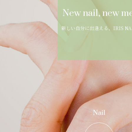
New nail, new me
新しい自分に出逢える、IRIS NA
Nail